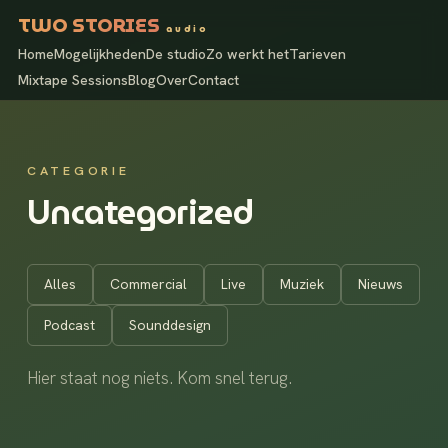
TWO STORIES
audio
Home
Mogelijkheden
De studio
Zo werkt het
Tarieven
Mixtape Sessions
Blog
Over
Contact
CATEGORIE
Uncategorized
Alles
Commercial
Live
Muziek
Nieuws
Podcast
Sounddesign
Hier staat nog niets. Kom snel terug.