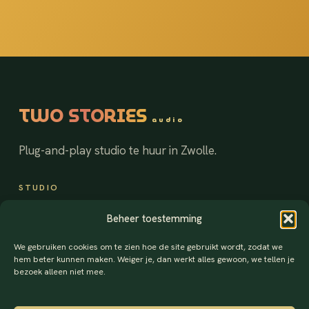
TWO STORIES
audio
Plug-and-play studio te huur in Zwolle.
STUDIO
Podcaststudio
Beheer toestemming
Vergaderruimte
We gebruiken cookies om te zien hoe de site gebruikt wordt, zodat we
Tarieven
hem beter kunnen maken. Weiger je, dan werkt alles gewoon, we tellen je
Blog
bezoek alleen niet mee.
CONTACT